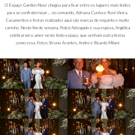
O Espaço Garden Noor chegou para ficar entre os lugares mais lindos
para se confraternizar ... no comando, Adriana Cunha e Roni Vieira.
Casamentos e festas realizados aqui são marcas de requinte e muito
carinho. Neste fim de semana, Polezi Advogado e sua esposa, Angélica
celebraram o amor neste lindo espaço, que venham outra festas
como essa. Fotos: Bruno Arantes, Andre e Ricardo Milani