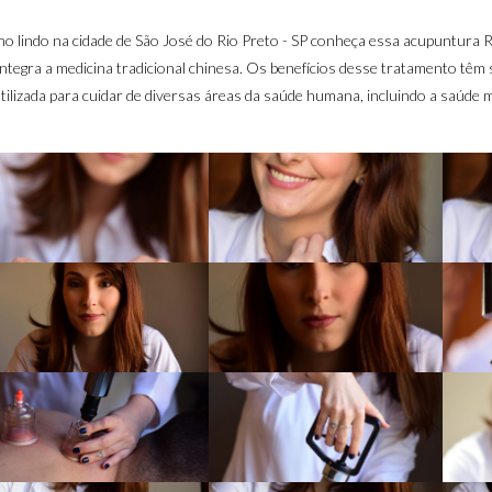
lho lindo na cidade de São José do Rio Preto - SP conheça essa acupuntura 
ntegra a medicina tradicional chinesa. Os benefícios desse tratamento têm 
ilizada para cuidar de diversas áreas da saúde humana, incluindo a saúde m