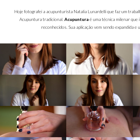
Hoje fotografei a acupunturista Natalia Lunardelli que faz um traba
Acupuntura tradicional.
Acupuntura
é uma técnica milenar que i
reconhecidos. Sua aplicação vem sendo expandida e ut