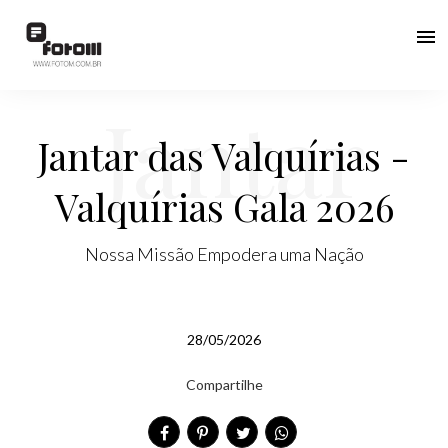
menu
Jantar
Jantar das Valquírias -
Valquírias Gala 2026
das
Nossa Missão Empodera uma Nação
28/05/2026
Valquíri
Compartilhe