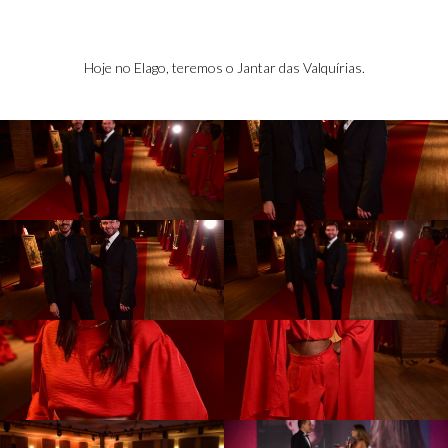
as -
Hoje no Elago, teremos o Jantar das Valquírias.
Valquíri
as Gala