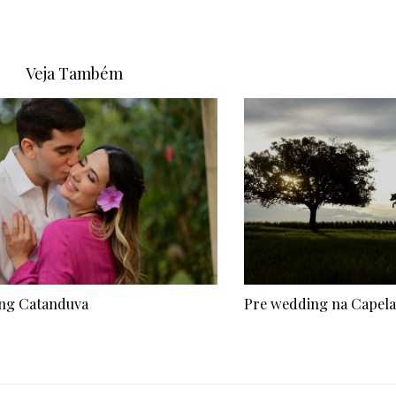
Veja Também
ng Catanduva
Pre wedding na Capel